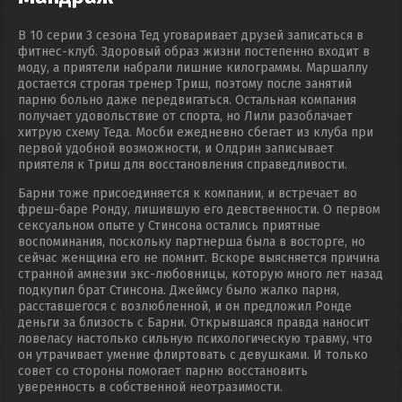
В 10 серии 3 сезона Тед уговаривает друзей записаться в
фитнес-клуб. Здоровый образ жизни постепенно входит в
моду, а приятели набрали лишние килограммы. Маршаллу
достается строгая тренер Триш, поэтому после занятий
парню больно даже передвигаться. Остальная компания
получает удовольствие от спорта, но Лили разоблачает
хитрую схему Теда. Мосби ежедневно сбегает из клуба при
первой удобной возможности, и Олдрин записывает
приятеля к Триш для восстановления справедливости.
Барни тоже присоединяется к компании, и встречает во
фреш-баре Ронду, лишившую его девственности. О первом
сексуальном опыте у Стинсона остались приятные
воспоминания, поскольку партнерша была в восторге, но
сейчас женщина его не помнит. Вскоре выясняется причина
странной амнезии экс-любовницы, которую много лет назад
подкупил брат Стинсона. Джеймсу было жалко парня,
расставшегося с возлюбленной, и он предложил Ронде
деньги за близость с Барни. Открывшаяся правда наносит
ловеласу настолько сильную психологическую травму, что
он утрачивает умение флиртовать с девушками. И только
совет со стороны помогает парню восстановить
уверенность в собственной неотразимости.