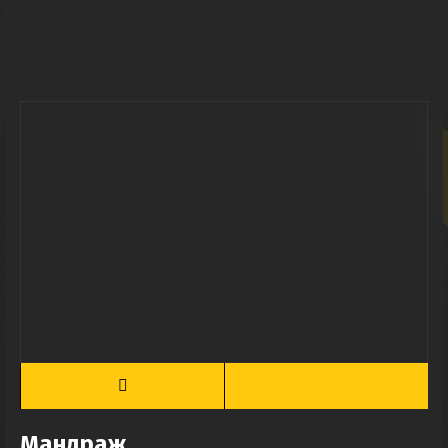
Мандраж