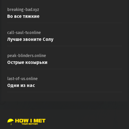
breaking-bad.xyz
Во все тяжкие
call-saul-tv.online
Лучше звоните Солу
peak-blinders.online
Острые козырьки
last-of-us.online
Одни из нас