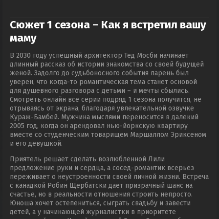
Сюжет 1 сезона – Как я встретил вашу
маму
В 2030 году успешный архитектор Тед Мосби начинает
длинный рассказ об истории знакомства со своей будущей
женой. Задолго до судьбоносного события парень был
уверен, что когда-то романтическая тема станет основой
для душевного разговора с детьми – и мечты сбылись.
Смотреть онлайн все серии подряд 1 сезона получится, не
отрываясь от экрана, благодаря увлекательной озвучке
Кураж-Бамбей. Мужчина мыслями переносится в далекий
2005 год, когда он арендовал нью-йоркскую квартиру
вместе со студенческим товарищем Маршаллом Эриксеном
и его девушкой.
Приятель решает сделать возлюбленной Лили
предложение руки и сердца, а сосед-романтик всерьез
переживает о неустроенности своей личной жизни. Встреча
с канадкой Робин Щербатски дает призрачный шанс на
счастье, но в реальности отношения строить непросто.
Юноша хочет остепениться, сыграть свадьбу и завести
детей, а у начинающей журналистки в приоритете