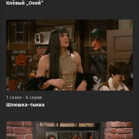
Клёвый „Окей“
1 сезон - 6 серия
Шлюшка-тыква