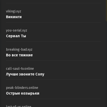
vikingi.xyz
Викинги
you-serial.xyz
Сериал Ты
breaking-bad.xyz
Во все тяжкие
call-saul-tv.online
Лучше звоните Солу
peak-blinders.online
Острые козырьки
last-of-us.online