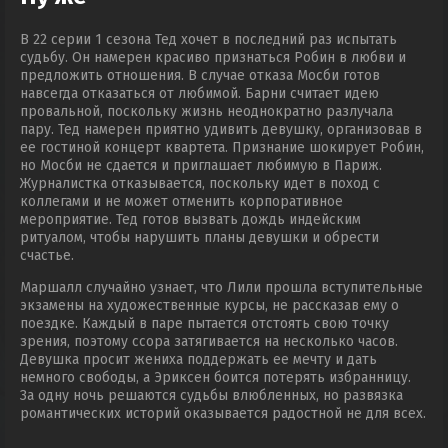
В 22 серии 1 сезона Тед хочет в последний раз испытать
судьбу. Он намерен красиво признаться Робин в любви и
предложить отношения. В случае отказа Мосби готов
навсегда отказаться от любимой. Барни считает идею
провальной, поскольку жизнь неоднократно разлучала
пару. Тед намерен приятно удивить девушку, организовав в
ее гостиной концерт квартета. Признание шокирует Робин,
но Мосби не сдается и приглашает любимую в Париж.
Журналистка отказывается, поскольку идет в поход с
коллегами и не может отменить корпоративное
мероприятие. Тед готов вызвать дождь индейским
ритуалом, чтобы нарушить планы девушки и обрести
счастье.
Маршалл случайно узнает, что Лили прошла вступительные
экзамены на художественные курсы, не рассказав ему о
поездке. Каждый в паре пытается отстоять свою точку
зрения, поэтому ссора затягивается на несколько часов.
Девушка просит жениха поддержать ее мечту и дать
немного свободы, а Эриксен боится потерять избранницу.
За одну ночь решаются судьбы влюбленных, но развязка
романтических историй оказывается радостной не для всех.