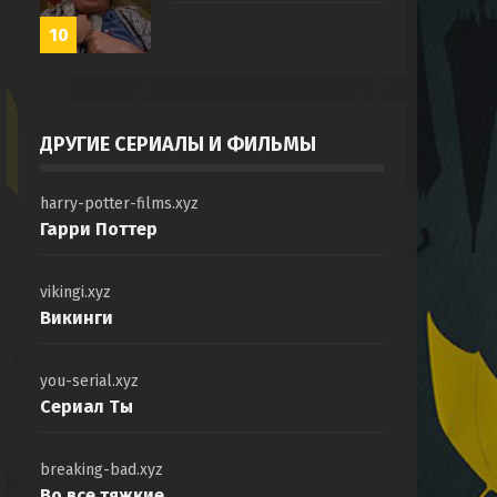
10
ДРУГИЕ СЕРИАЛЫ И ФИЛЬМЫ
harry-potter-films.xyz
Гарри Поттер
vikingi.xyz
Викинги
you-serial.xyz
Сериал Ты
breaking-bad.xyz
Во все тяжкие