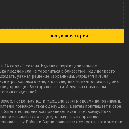
следующая серия
 в 14 серии 1 сезона. Идиллию портит длительное
ка предложила не торопиться с близостью. Теду непросто
одождать, уважая решение избранницы. Маршалл и Лили
ий в роскошном отеле, и в последний момент остаются дома.
этому приводит Викторию в гости. Девушка согласна на
тствии свидетелей.
 вечер, поскольку Тед и Маршалл заняты своими половинками.
иятелю познакомиться с девушкой, а затем приглашает к себе.
го общего, но парень воспринимает визит по-своему. Пока
тивно избавляется от одежды, надеясь на приятное
ешилось, а у Робин и Барни появляются секреты, которые они