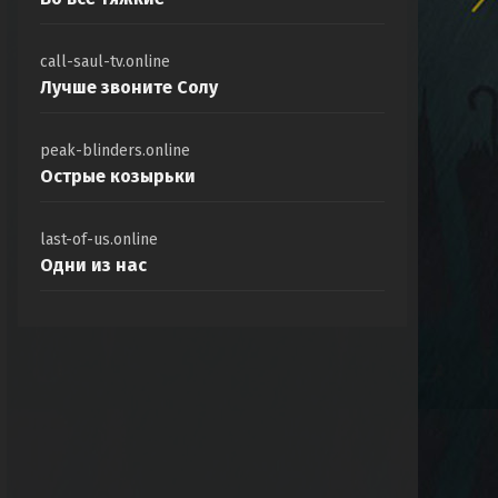
call-saul-tv.online
Лучше звоните Солу
peak-blinders.online
Острые козырьки
last-of-us.online
Одни из нас