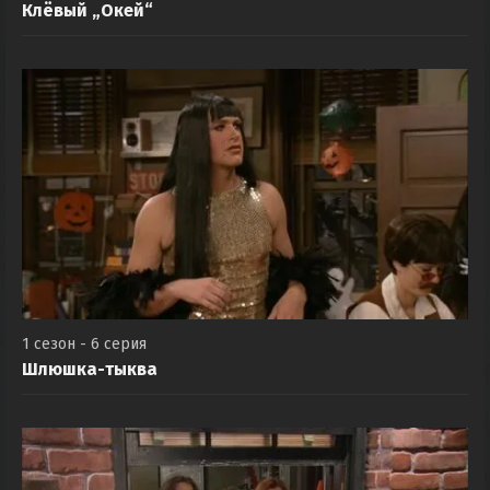
Клёвый „Окей“
1 сезон - 6 серия
Шлюшка-тыква