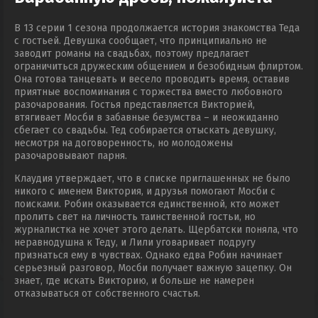
В 13 серии 1 сезона продолжается история знакомства Теда
с гостьей. Девушка сообщает, что принципиально не
заводит романы на свадьбах, поэтому предлагает
ограничиться дружеским общением и безобидным флиртом.
Она готова танцевать и весело проводить время, оставив
приятные воспоминания с торжества вместо любовного
разочарования. Гостья представляется Викторией,
втягивает Мосби в забавные безумства – и неожиданно
сбегает со свадьбы. Тед собирается отыскать девушку,
несмотря на договоренность, но молодожены
разочаровывают парня.
Клаудия утверждает, что в списке приглашенных не было
никого с именем Виктория, и друзья помогают Мосби с
поисками. Робин оказывается единственной, кто может
пролить свет на личность таинственной гостьи, но
журналистка не хочет этого делать. Щербатски поняла, что
неравнодушна к Теду, и Лили уговаривает подругу
признаться ему в чувствах. Однако едва Робин начинает
серьезный разговор, Мосби получает важную зацепку. Он
знает, где искать Викторию, и больше не намерен
отказываться от собственного счастья.