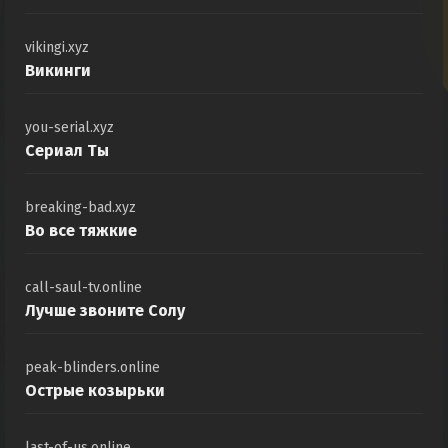
vikingi.xyz
Викинги
you-serial.xyz
Сериал Ты
breaking-bad.xyz
Во все тяжкие
call-saul-tv.online
Лучше звоните Солу
peak-blinders.online
Острые козырьки
last-of-us.online