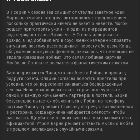
В 1 серии 4 сезона Тед слышит от Стеллы заветное «да».
Маршалл считает, что друг поторопился с предложением,
поскольку практически ничего не знает о невесте. Мосби
решает приготовить ужин – и один из ингредиентов
подтверждает слова Эриксена. У Стеллы аллергия на
арахис, а Тед добавил его в соус. Жених намерен исправить
ситуацию, поэтому расспрашивает невесту обо всем. Когда
обсуждение коснулось фильмов, оказалось, что женщина не
видела «Звездные войны». Это самая любимая картина
Мосби, но Стелла не впечатлена фантастическим сюжетом.
Барни признается Лили, что влюблен в Робин, и просит у
подруги совета. Олдрин согласна помогать приятелю при
условии, что он перестанет заниматься беспорядочным
сексом. Невозможно испытывать серьезные чувства к
одной, и каждую ночь менять партнерш в постели. Барни
безуспешно пытается объясниться с Робин по телефону,
поэтому Лили устраивает Стинсону встречу с возлюбленной
в ресторане. Когда мужчина набирается смелости, чтобы
рассказать Щербатски о своих чувствах, она знакомит его с
официанткой. Утром Барни решает оставить мысли о любви
в прошлом, наслаждаясь случайными связями.