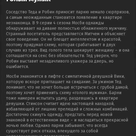
Соседство Теда и Робин приносит парню немало сюрпризов,
а самым неожиданным становится появление в квартире
незнакомца. В 9 серии 4 сезона Мосби однажды
обнаруживает на диване полностью обнаженного мужчину.
Странный посетитель представляется Митчем и объясняет
свое поведение. Он не блещет интеллектом и красотой,
поэтому придумал схему, которая срабатывает в двух
случаях из трех. Вид голого тела шокирует женщину – и она
соглашается на секс без обязательств. Тед уверен, что
Робин выставит незадачливого ухажера за дверь, но
ошибается.
Мосби знакомится в лифте с симпатичной девушкой Вики,
которую вскоре приглашает на свидание. За ужином Тед
понимает, что не хочет больше встречаться с грубой дамой,
поэтому хочет применить схему «голого мужика». Барни
тоже намерен испытать удачу, раздевшись в квартире
девушки. Стинсон считает идею настоящей находкой,
избавляющей от лишних прелюдий и сложных комбинаций.
Достаточно скинуть одежду, предстать перед новой
знакомой в естественном виде – и насладиться прекрасной
ночью любви. Однако парни забывают, что всегда
существует риск отказа, влекущего за собой