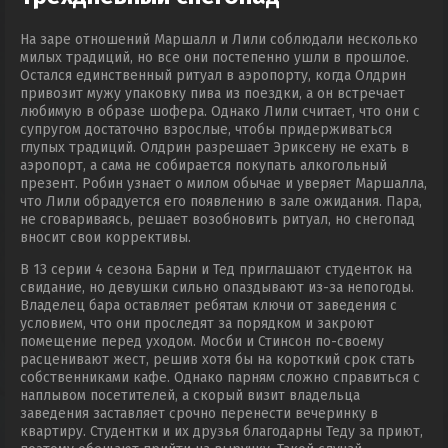
На заре отношений Маршалл и Лили соблюдали несколько
милых традиций, но все они постепенно ушли в прошлое.
Остался единственный ритуал в аэропорту, когда Олдрин
привозит мужу упаковку пива из поездки, а он встречает
любимую в образе шофера. Однако Лили считает, что они с
супругом достаточно взрослые, чтобы придерживаться
глупых традиций. Олдрин разрешает Эриксену не ехать в
аэропорт, а сама не собирается покупать алкогольный
презент. Робин узнает о милом обычае и уверяет Маршалла,
что Лили обрадуется его появлению в зале ожидания. Пара,
не сговариваясь, решает возобновить ритуал, но снегопад
вносит свои коррективы.
В 13 серии 4 сезона Барни и Тед приглашают студенток на
свидание, но девушки сильно опаздывают из-за непогоды.
Владелец бара оставляет ребятам ключи от заведения с
условием, что они проследят за порядком и закроют
помещение перед уходом. Мосби и Стинсон по-своему
расценивают жест, решив хотя бы на короткий срок стать
собственниками кафе. Однако парням сложно справиться с
наплывом посетителей, а скорый визит владельца
заведения заставляет срочно перенести вечеринку в
квартиру. Студентки и их друзья благодарны Теду за приют,