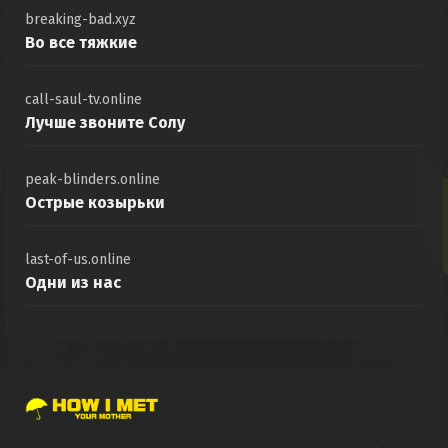
breaking-bad.xyz
Во все тяжкие
call-saul-tv.online
Лучше звоните Солу
peak-blinders.online
Острые козырьки
last-of-us.online
Одни из нас