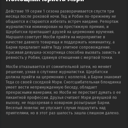
Действие 19 серии 1 сезона разворачивается спустя три
месяца после роковой ночи. Тед и Робин по-прежнему не
общаются и стараются избегать встреч наедине. Репортаж
журналистки номинирован на престижную премию, и
Щербатски приглашает друзей на церемонию вручения.
Маршалл советует Мосби прийти на мероприятие в
качестве давнего товарища и поддержать номинантку, а
Барни предлагает найти Теду элитное сопровождение.
Красивая девушка-эскортница способна вызвать зависть и
ревность у Робин, сдвинув отношения с мертвой точки.
Мосби отказывается от сомнительной затеи, но меняет
решение, узнав о спутнике журналистки. Щербатски
должна прийти на церемонию с коллегой, а Барни знакомит
Теда со своей соседкой Мэри. Сногсшибательная блондинка
умеет вести непринужденную беседу, обладает
прекрасными манерами, но Мосби не перестает думать о ее
пикантной профессии. Друзья считают Мэри девушкой по
вызову, не подозревая о коварном розыгрыше Барни.
Веселый ловелас не упускает случая подшутить над
приятелями, но в этот раз шалость зашла слишком далеко.