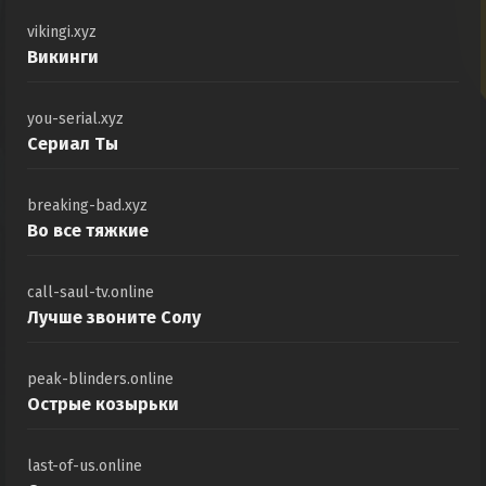
vikingi.xyz
Викинги
you-serial.xyz
Сериал Ты
breaking-bad.xyz
Во все тяжкие
call-saul-tv.online
Лучше звоните Солу
peak-blinders.online
Острые козырьки
last-of-us.online