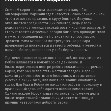
Сюжет 9 серии 1 сезона, развивается в канун Дня
благодарения. Маршалл едет навестить свою семью с Лили,
чтобы отметить праздник в кругу близких. Девушка
оказывается среди настоящих гигантов, ведь у всех
родственников жениха высокий рост и крупные размеры. К
столу готовятся огромные порции блюд, что приводит Лили
в ужас, а последней каплей становится вопрос миссис
Эриксен. Мама Маршалла интересуется, когда пара
намеревается пожениться и завести ребенка, и невеста в
панике сбегает, подозревая у себя беременность.
Тед хочет провести праздник с пользой, поэтому вместе с
Робин вливается в волонтерское движение. В
благотворительном центре ребята неожиданно встречают
Барни, который успел стать местной звездой. Парень
каждый уик-энд заботится о бездомных, и за активное
участие в акции заслужил почетное звание «Волонтер
года». Для Теда и Робин не находится работы, поскольку в
праздничный день наблюдается наплыв помощников.
Однако вскоре Мосби узнает истинное положение дел в
благотворительной организации, а также настоящую
причину невероятной доброты Барни.