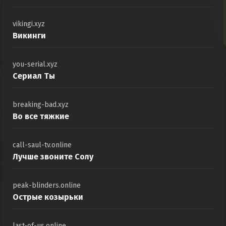
vikingi.xyz
Викинги
you-serial.xyz
Сериал Ты
breaking-bad.xyz
Во все тяжкие
call-saul-tv.online
Лучше звоните Солу
peak-blinders.online
Острые козырьки
last-of-us.online