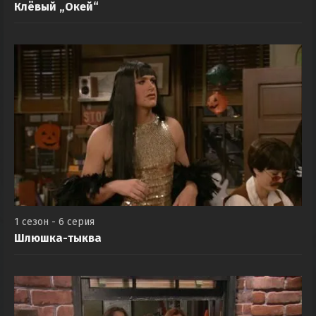
Клёвый „Окей“
1 сезон - 6 серия
Шлюшка-тыква