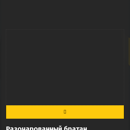
Разочарованный братан