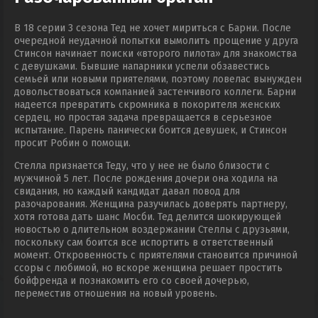
В 18 серии 3 сезона Тед не хочет мириться с Барни. После
очередной неудачной попытки вымолить прощение у друга
Стинсон начинает поиски «второго пилота» для знакомства
с девушками. Бывшие напарники успели обзавестись
семьей или новыми приятелями, поэтому ловелас вынужден
довольствоваться компанией застенчивого коллеги. Барни
надеется превратить скромника в покорителя женских
сердец, но простая задача превращается в серьезное
испытание. Парень панически боится девушек, и Стинсон
просит Робин о помощи.
Стелла признается Теду, что у нее не было близости с
мужчиной 5 лет. После рождения дочери она ходила на
свидания, но каждый кандидат давал повод для
разочарования. Женщина разучилась доверять партнеру,
хотя готова дать шанс Мосби. Тед делится шокирующей
новостью о длительном воздержании Стеллы с друзьями,
поскольку сам боится все испортить в ответственный
момент. Откровенность с приятелями становится причиной
ссоры с любимой, но вскоре женщина решает простить
бойфренда и познакомить его со своей дочерью,
переместив отношения на новый уровень.