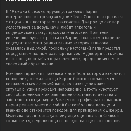
В 19 серии 6 сезона, друзья устраивают Барни
интервенцию в строящемся доме Теда. Стинсон встретился
с отцом – и в восторге от знакомства. Джерри до сих пор
ухлестывает за девушками, любит алкоголь и
поддерживает статус прожигателя жизни. Приятели
увлеченно слушают рассказы Барни, пока к ним в баре не
подходит его отец. Удивительные истории Стинсона
оказались выдумкой, поскольку настоящий папа предстал
перед сыном полным разочарованием. У Джерри есть жена
и сын, он давно забыл о развлечениях, предпочитая вести
спокойный образ жизни.
Компания привозит ловеласа в дом Теда, который находится
неподалеку от жилья отца Барни. Стинсон соглашается
познакомиться с семьей папы, но визит усложняет
ситуацию. Ужин проходит напряженно, а гость чувствует
себя обделенным – он был лишен счастливого детства и
заботливого отца рядом. В качестве трофея разгневанный
Барни решает унести с собой баскетбольное кольцо. И
именно оно становится поводом для примирения с Джерри.
Мужчина просит сына дать ему еще один шанс, и Стинсон
соглашается, ведь никогда не поздно наладить отношения.