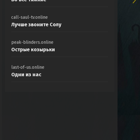
call-saul-tv.online
Лучше звоните Солу
peak-blinders.online
Острые козырьки
last-of-us.online
Одни из нас