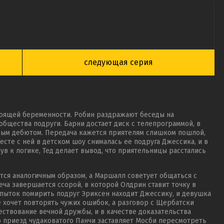
следующая серия
стоящей беременности. Робин раздражают беседы на
 общества подруги. Барни достает диск с телепрограммой, в
ным дебютом. Передача кажется приятелям слишком пошлой,
есте с ней в детском шоу снималась ее подруга Джессика, и в
в к логике, Тед делает вывод, что приятельницы расстались
тся аналогичным образом, а Маршалл советует общаться с
ча завершается ссорой, в которой Олдрин ставит точку в
пыток помирить подруг Эриксен находит Джессику, и девушка
не хочет повторять чужих ошибок, а разговор с Щербатски
ествование вечной дружбы, и в качестве доказательства
 приезд чудаковатого Панчи заставляет Мосби пересмотреть