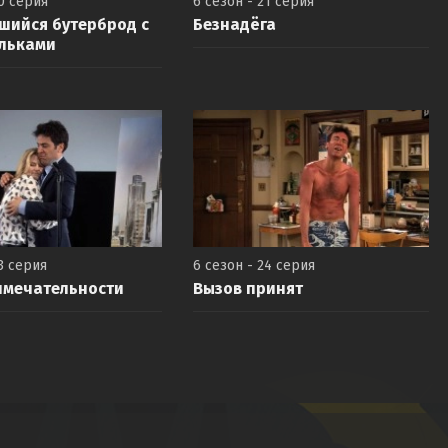
20 серия
6 сезон - 21 серия
шийся бутерброд с
Безнадёга
льками
3 серия
6 сезон - 24 серия
имечательности
Вызов принят