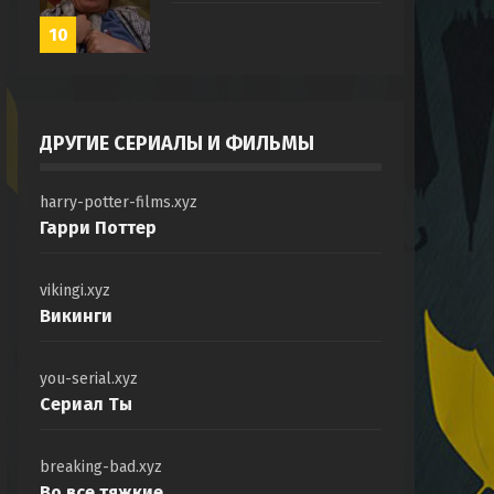
10
ДРУГИЕ СЕРИАЛЫ И ФИЛЬМЫ
harry-potter-films.xyz
Гарри Поттер
vikingi.xyz
Викинги
you-serial.xyz
Сериал Ты
breaking-bad.xyz
Во все тяжкие