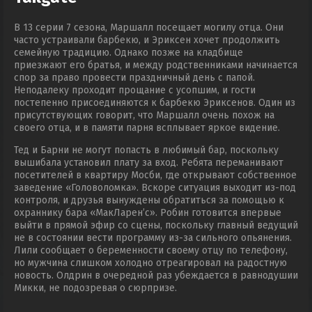
В 13 серии 7 сезона, Маршалл посещает могилу отца. Они
часто устраивали барбекю, и Эриксен хочет продолжить
семейную традицию. Однако позже на кладбище
приезжают его братья, и между родственниками начинается
спор за право провести праздничный день с папой.
Неподалеку проходит прощание с усопшим, и гости
постепенно присоединяются к барбекю Эриксенов. Один из
присутствующих говорит, что Маршалл очень похож на
своего отца, и в памяти парня всплывает яркое видение.
Тед и Барни не могут попасть в любимый бар, поскольку
вышибала установил плату за вход. Ребята переманивают
посетителей в квартиру Мосби, где открывают собственное
заведение «Головоломка». Вскоре ситуация выходит из-под
контроля, и друзья вынуждены обратиться за помощью к
охраннику бара «МакЛарен’с». Робин готовится впервые
выйти в прямой эфир со сцены, поскольку главный ведущий
не в состоянии вести программу из-за сильного опьянения.
Лили сообщает о беременности своему отцу по телефону,
но мужчина слишком холодно отреагировал на радостную
новость. Олдрин в очередной раз убеждается в равнодушии
Микки, не подозревая о сюрпризе.