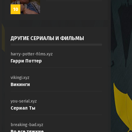
10
ДРУГИЕ СЕРИАЛЫ И ФИЛЬМЫ
harry-potter-films.xyz
Гарри Поттер
vikingi.xyz
Викинги
you-serial.xyz
Сериал Ты
breaking-bad.xyz
Во все тяжкие