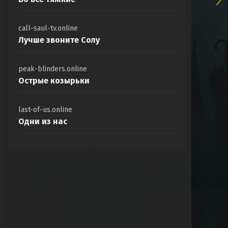
call-saul-tv.online
Лучше звоните Солу
peak-blinders.online
Острые козырьки
last-of-us.online
Одни из нас