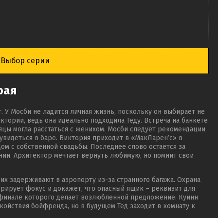
Выбор серии
рая
т. У Мосби не ладится личная жизнь, поскольку он выбирает не
тории, ведь она идеально подходила Теду. Встреча на банкете
яцы могла расстаться с женихом. Мосби следует рекомендации
 увидеться в баре. Виктория приходит в «МакЛарен’с» в
дом с собственной свадьбы. Последнее слово остается за
ии. Архитектор мечтает вернуть любимую, но помнит свои
 их задерживают в аэропорту из-за странного багажа. Охрана
трирует фокус и докажет, что опасный ящик – реквизит для
 финале которого делает возлюбленной предложение. Куинн
окойствия бойфренда, но в будущем Тед заходит в комнату к