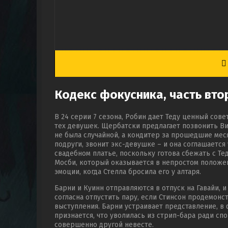
Кодекс фокусника, часть вто
В 24 серии 7 сезона, Робин дает Теду ценный сове
тех девушек. Щербатски предлагает позвонить Вик
не была случайной, а кондитер за прошедшие мес
подруги, звонит экс-девушке – и она соглашается
свадебном платье, поскольку готова сбежать с Те
Мосби, который оказывается в непростом положен
эмоции, когда Стелла бросила его у алтаря.
Барни и Куинн отправляются в отпуск на Гавайи, и
согласна отпустить пару, если Стинсон продемонс
выступления. Барни устраивает представление, в
признается, что уволилась из стрип-бара ради сп
совершенно другой невесте.