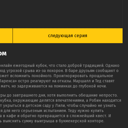
следующая серия
ом
онлайн ежегодный кубок, что стало доброй традицией. Однако
под угрозой срыва из-за похорон. В баре друзьям сообщают о
 может вспомнить покойного. Проигнорировать прощальное
аренса» остро реагируют на отказы. Маршалл и Тед ставят
матч, но задерживаются на поминках до глубокой ночи.
гры до завтрашнего дня, хотя выполнить обещание непросто.
и кубка, окружающие делятся впечатлениями, а Робин находится
укрыться в детском саду у Лили, чтобы случайно не узнать
ся для него серьезным испытанием. Теду нужно купить
а в кафе и обратно превращается в сложнейший квест. И
сь выяснить сумму выигрыша в букмекерской конторе.