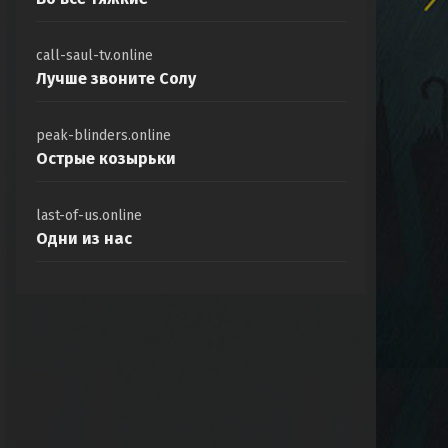
call-saul-tv.online
Лучше звоните Солу
peak-blinders.online
Острые козырьки
last-of-us.online
Одни из нас