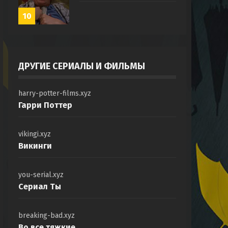
10
ДРУГИЕ СЕРИАЛЫ И ФИЛЬМЫ
harry-potter-films.xyz
Гарри Поттер
vikingi.xyz
Викинги
you-serial.xyz
Сериал Ты
breaking-bad.xyz
Во все тяжкие