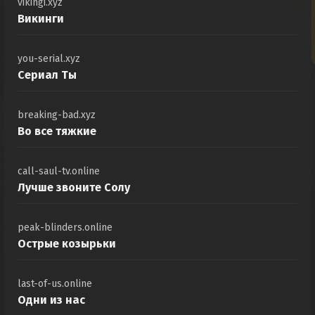
vikingi.xyz
Викинги
you-serial.xyz
Сериал Ты
breaking-bad.xyz
Во все тяжкие
call-saul-tv.online
Лучше звоните Солу
peak-blinders.online
Острые козырьки
last-of-us.online