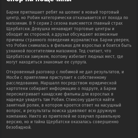
Барни приглашает ребят на шопинг в новый торговый
центр, но Робин категорически отказывается от похода по
магазинам. В 9 серии 2 сезона выясняется главный страх
Щербатски. Девушка ненавидит торговые центры и
обходит их стороной, а друзья обсуждают возможные
причины странного поведения журналистки. Барни уверен,
что Робин снималась в фильмах для взрослых и боится быть
узнанной посетителями магазинов. Тед считает, что
Щербатски замужем, поэтому избегает людных мест, где
могут находиться знакомые ее супруга.
Откровенный разговор с любимой не дал результатов, и
Мосби с приятелями приступает к собственному
расследованию. Маршалл посредством юридической
картотеки собирает информацию о подруге, а Барни
пересматривает канадские фильмы для взрослых в
надежде увидеть там Робин. Стинсону удается найти
занятный ролик, в котором кроется ответ на насущный
вопрос, и результаты поиска удивляют всю дружную
компанию. Никто из приятелей не озвучил правильную
версию, но и тайна Щербатски оказалась совершенно
безобидной.