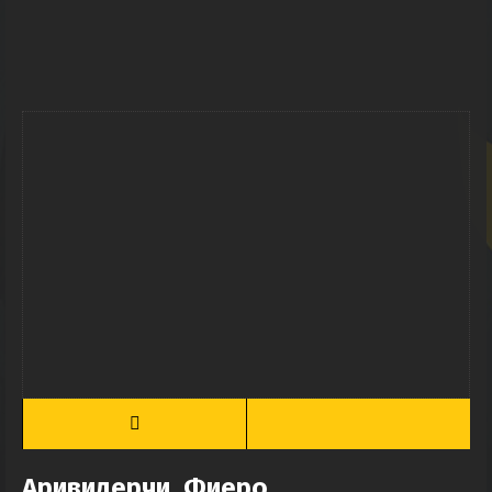
Аривидерчи, Фиеро