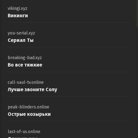
vikingi.xyz
Викинги
you-serial.xyz
Сериал Ты
breaking-bad.xyz
Во все тяжкие
call-saul-tv.online
Лучше звоните Солу
peak-blinders.online
Острые козырьки
last-of-us.online