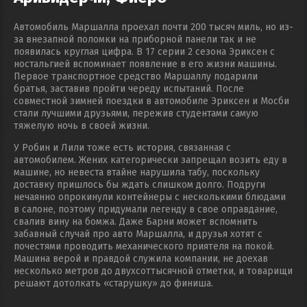
Автомобиль Маршалла проехал почти 200 тысяч миль, но из-
за внезапной поломки на приборной панели так и не
появилась круглая цифра. В 17 серии 2 сезона Эриксен с
ностальгией вспоминает появление в его жизни машины.
Первое транспортное средство Маршаллу подарили
братья, заставив пройти череду испытаний. После
совместной зимней поездки в автомобиле Эриксен и Мосби
стали лучшими друзьями, пережив студентами самую
тяжелую ночь в своей жизни.
У Робин и Лили тоже есть история, связанная с
автомобилем. Жених категорически запрещал возить еду в
машине, но невеста втайне нарушила табу, поскольку
доставку пришлось бы ждать слишком долго. Подруги
нечаянно опрокинули контейнеры с несколькими блюдами
в салоне, поэтому придумали легенду в свое оправдание,
свалив вину на бомжа. Даже Барни может вспомнить
забавный случай про авто Маршалла, и друзья хотят с
почестями проводить механического приятеля на покой.
Машина верой и правдой служила компании, не доехав
несколько метров до двухсоттысячной отметки, и товарищи
решают дотолкать «старушку» до финиша.