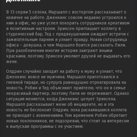
В 13 серии 5 сезона, Маршалл с восторгом рассказывает о
новичке на работе. Дженкинс совсем недавно устроился к
ним в офис, но уже успел покорить сотрудников креативом
и позитивным настроем. Эриксен приглашает коллегу в
студенческий бар, Тед с предвкушением ожидает встречи с
зажигательным парнем и узнает правду. Новая сотрудница
офиса – девушка, о чем Маршалл боится рассказать Лили.
При разоблачении многие истории заиграют иными
красками, поэтому Эриксен умоляет друзей не выдавать его
жене.
Олдрин случайно заходит на работу к мужу и узнает, что
Дженкинс вовсе не мужчина. Маршалл приготовился к
гневной тираде, но супруга равнодушно отреагировала на
новость. Робин и Тед объясняют приятелю, что он в семье
некрасивый партнер, поэтому Лили не переживает. Однако
ситуация меняется, когда Дженкинс целует Эриксена.
Маршалл рассказывает жене об инциденте, но и эта
новость не беспокоит Олдрин, пока раскаявшаяся коллега
не приходит с извинениями. Тем временем Робин обретает
новых поклонников, не подозревая, что стоит за интересом
к выпускам программы с ее участием.