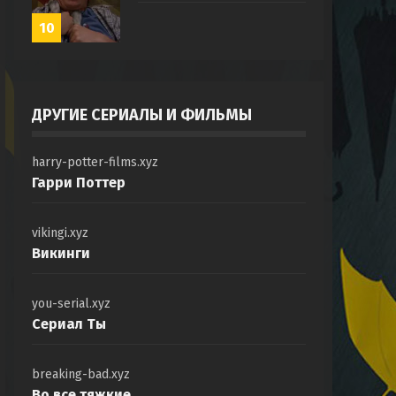
10
ДРУГИЕ СЕРИАЛЫ И ФИЛЬМЫ
harry-potter-films.xyz
Гарри Поттер
vikingi.xyz
Викинги
you-serial.xyz
Сериал Ты
breaking-bad.xyz
Во все тяжкие