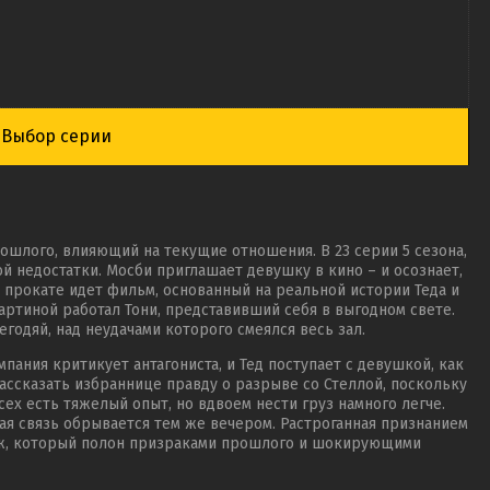
Выбор серии
ошлого, влияющий на текущие отношения. В 23 серии 5 сезона,
ой недостатки. Мосби приглашает девушку в кино – и осознает,
В прокате идет фильм, основанный на реальной истории Теда и
картиной работал Тони, представивший себя в выгодном свете.
годяй, над неудачами которого смеялся весь зал.
пания критикует антагониста, и Тед поступает с девушкой, как
ссказать избраннице правду о разрыве со Стеллой, поскольку
сех есть тяжелый опыт, но вдвоем нести груз намного легче.
кая связь обрывается тем же вечером. Растроганная признанием
ж, который полон призраками прошлого и шокирующими