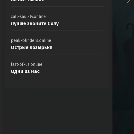
call-saul-tv.online
Лучше звоните Солу
peak-blinders.online
Острые козырьки
last-of-us.online
Одни из нас