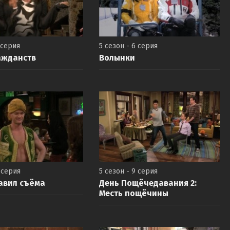
 серия
5 сезон - 6 серия
ажданств
Волынки
 серия
5 сезон - 9 серия
авил съёма
День Пощёчедавания 2:
Месть пощёчины