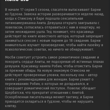
В начале 17 серии 5 сезона, спасатели вытаскивают Барни
из Гудзона. Завязка истории разворачивается неделю назад,
когда к Стинсону в баре подошла сексапильная
латиноамериканка Анита. Девушка открыто заигрывала с
ловеласом, согласилась отправиться с ним в квартиру, но
затем неожиданно ушла. Тед понимает, что красавица
действует по книге известного автора, который запрещает
заниматься сексом с новым парнем до 18 свидания. Барни
внимательно изучает произведение, чтобы найти лазейку в
психологических советах, но ничего не обнаруживает.
Мосби советует устроить самое романтичное свидание и
покорить сердце Аниты, не подозревая об истинных планах
девушки. Красавицу наняла Робин, чтобы отомстить Барни
за прежние обиды. На новую знакомую Стинсона не
действуют проверенные уловки, поскольку она – автор
книги с рекомендациями для женщин. Барни узнает о
переживаниях Робин, о которых не догадывался, и
совершает романтический поступок. Ловелас обещает
Щербатски, что прекратит отношения с Анитой.
Оскорбленная писательница меняет тактику, и Барни
приходится охладиться в Гудзоне, чтобы не нарушить
клятву.