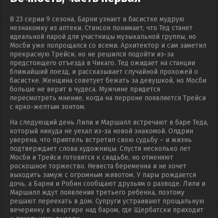
В 23 серии 9 сезона, Барни узнает в басистке мудрую
незнакомку из аптеки. Стинсон понимает, что Тед станет
идеальной парой для участницы музыкальной группы, но
Мосби уже попрощался со всеми. Архитектор и сам заметил
прекрасную Трейси, но не решился подойти из-за
предстоящего отъезда в Чикаго. Тед ожидает на станции
ближайший поезд, и рассказывает случайной прохожей о
басистке. Женщина советует бежать за девушкой, но Мосби
больше не верит в чудеса. Мужчине придется
пересмотреть мнение, когда на перроне появляется Трейси
с ярко-желтым зонтом.
На следующий день Лили и Маршалл встречают в баре Теда,
который никуда не уехал из-за новой знакомой. Олдрин
уверена, что приятель встретил свою судьбу – и жизнь
подтверждает слова художницы. Спустя несколько лет
Мосби и Трейси готовятся к свадьбе, но отменяют
роскошное торжество. Невеста беременна и не хочет
выходить замуж с огромным животом. У пары рождается
дочь, а Барни и Робин сообщают друзьям о разводе. Лили и
Маршалл ждут появления третьего ребенка, поэтому
решают переехать в дом. Супруги устраивают прощальную
вечеринку в квартире над баром, где Щербатски приходит