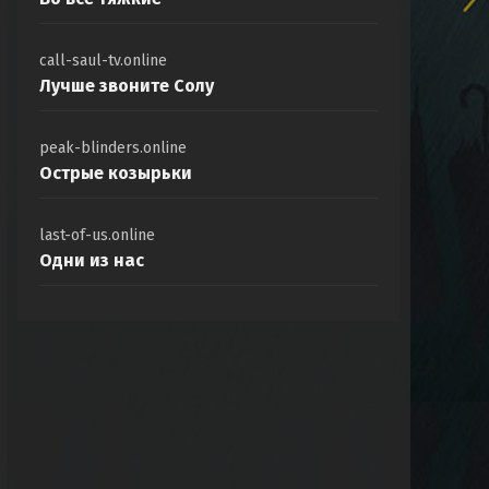
call-saul-tv.online
Лучше звоните Солу
peak-blinders.online
Острые козырьки
last-of-us.online
Одни из нас