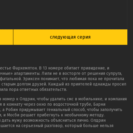
следующая серия
местье Фархемптон. В 13 номере обитает привидение, и
чные» апартаменты. Лили не в восторге от решения супруга,
фатальной. Эриксен понимает, что любимая пока не прочитала
я старым долгом друзей. Каждый из приятелей однажды просил
пила пора ответных обязательств.
номер к Олдрин, чтобы удалить смс в мобильнике, и компания
 в комнату через окно по водосточной трубе, Барни
 а Робин придумывает гениальный способ, чтобы заполучить
, и Мосби решает прибегнуть к необычному методу.
ы дать мужу возможность объясниться лично. Олдрин
ешается на серьезный разговор, который больше нельзя