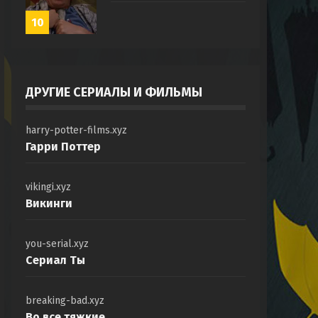
10
ДРУГИЕ СЕРИАЛЫ И ФИЛЬМЫ
harry-potter-films.xyz
Гарри Поттер
vikingi.xyz
Викинги
you-serial.xyz
Сериал Ты
breaking-bad.xyz
Во все тяжкие