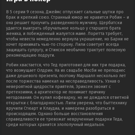
В 5 серии 9 сезона, Джеймс отпускает сальные шутки про
брак и крепкий союз. Странный юмор не нравится Робин – и
она решает проучить разведенного мужчину. Щербатски
удается выиграть обручальное кольцо у старшего брата
жениха, и побежденный жалуется маме. Лоретта требует,
чтобы невеста немедленно вернула украшение, но Барни не
хочет принимать чью-то сторону. Лили советует всегда
защищать супругу, и Стинсон необычно трактует полезную
рекомендацию подруги.
Робин хвастается, что Тед приготовил для них три подарка,
что возмущает Олдрин. На их свадьбе Мосби не преподнес
даже дешевого презента, поэтому Маршалл несколько лет
после торжества намекал на несправедливость. Узнав о
невероятной щедрости приятеля, Эриксен звонит с
претензиями, а архитектор не понимает причину
негодования. Он купил кофеварку, но не дождался ответной
открытки с благодарностью. Лили уверена, что быттехнику
вручили Стюарт и Клаудиа, и намерена разобраться в
происходящем. Однако больше восстановления
справедливости ее тревожат неврученные подарки Теда,
среди которых хранится злополучный медальон.