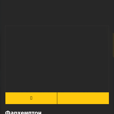
Фархемптон