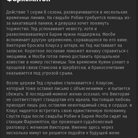
Действие 1 серии 8 сезона, разворачивается в нескольких
временных линиях. На свадьбе Робин требуется помощь из-
за накатившей паники, и девушка хочет покинуть
торжество. Тед успокаивает невесту, хотя и
разволновавшемуся Барни нужна поддержка. Мосби
вспоминает другую церемонию, сорвавшуюся по его вине.
Виктория бросила Клауса у алтаря, но Тед настаивает на
записке. Короткое послание поможет жениху справиться с
эмоциями, и Мосби готов лично доставить прощальное
известие в номер гостиницы. Тем временем Куинн узнает о
прошлой связи Стинсона и Щербатски, и бракосочетание
оказывается под угрозой срыва.
Возле церкви Тед случайно сталкивается с Клаусом,
который тоже оставил письмо с объяснениями – и пытается
сбежать. В последний момент жених осознал, что Виктория
не соответствует стандартам его идеала. Настоящая любовь
приходит лишь раз, оставляя неизгладимый след в сердце, и
Клаус надеется встретить свою единственную половинку.
Спустя годы после свадьбы Робин и Барни Мосби сидит на
станции Фархемптон, где произошел судьбоносный
разговор с женихом Виктории. Именно здесь через
несколько минут он решится подойти к будущей жене.