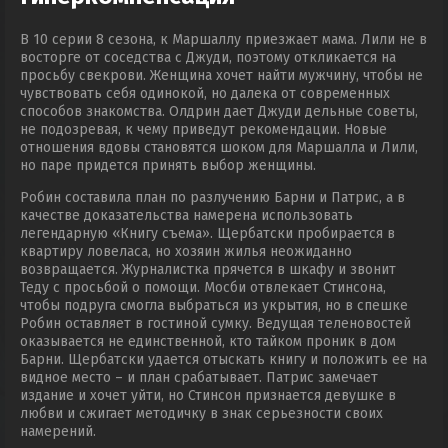
В 10 серии 8 сезона, к Маршаллу приезжает мама. Лили не в
восторге от соседства с Джуди, поэтому откликается на
просьбу свекрови. Женщина хочет найти мужчину, чтобы не
чувствовать себя одинокой, но далека от современных
способов знакомства. Олдрин дает Джуди дельные советы,
не подозревая, к чему приведут рекомендации. Новые
отношения вдовы становятся шоком для Маршалла и Лили,
но паре придется принять выбор женщины.
Робин составила план по разлучению Барни и Патрис, а в
качестве доказательства намерена использовать
легендарную «Книгу съема». Щербатски пробирается в
квартиру ловеласа, но хозяин жилья неожиданно
возвращается. Журналистка прячется в шкафу и звонит
Теду с просьбой о помощи. Мосби отвлекает Стинсона,
чтобы подруга смогла выбраться из укрытия, но в спешке
Робин оставляет в гостиной сумку. Ведущая теленовостей
оказывается не единственной, кто тайком проник в дом
Барни. Щербатски удается отыскать книгу и положить ее на
видное место – и план срабатывает. Патрис замечает
издание и хочет уйти, но Стинсон признается девушке в
любви и сжигает методичку в знак серьезности своих
намерений.