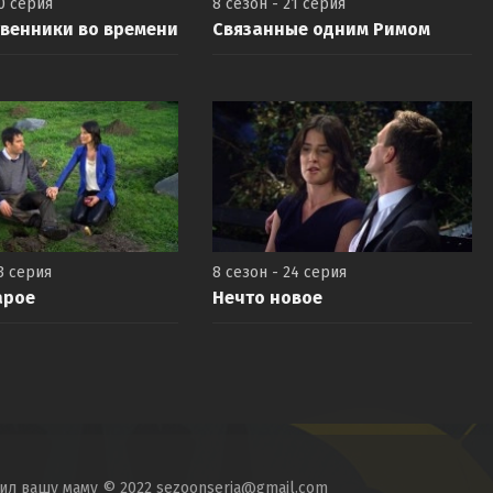
20 серия
8 сезон - 21 серия
венники во времени
Связанные одним Римом
3 серия
8 сезон - 24 серия
арое
Нечто новое
тил вашу маму © 2022 sezoonseria@gmail.com