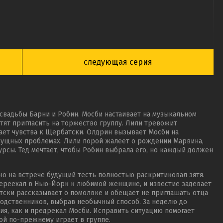
следующая серия
й свадьбы Барни и Робин. Мосби настаивает на музыкальном
тят пригласить на торжество группу. Лили тревожит
вает чувства к Щербатски. Олдрин вызывает Мосби на
асущных проблемах. Лили порой жалеет о рождении Марвина,
рсы. Тед мечтает, чтобы Робин выбрала его, но каждый должен
 но на встрече будущий тесть полностью раскритиковал зятя.
переехал в Нью-Йорк к любимой женщине, и известие задевает
атски рассказывает о помолвке и обещает не приглашать отца
родственников, выбрав необычный способ. За неделю до
я, как и предрекал Мосби. Исправить ситуацию помогает
рой по-прежнему играет в группе.