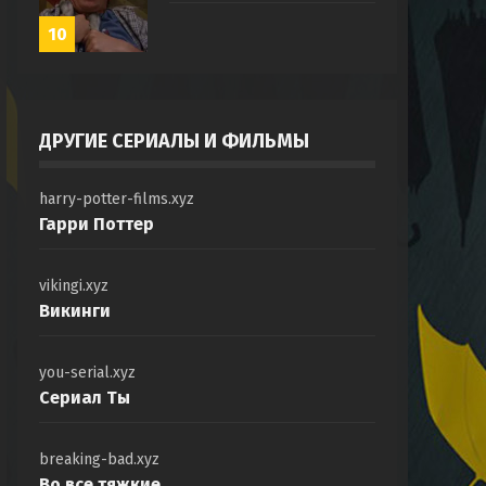
10
ДРУГИЕ СЕРИАЛЫ И ФИЛЬМЫ
harry-potter-films.xyz
Гарри Поттер
vikingi.xyz
Викинги
you-serial.xyz
Сериал Ты
breaking-bad.xyz
Во все тяжкие