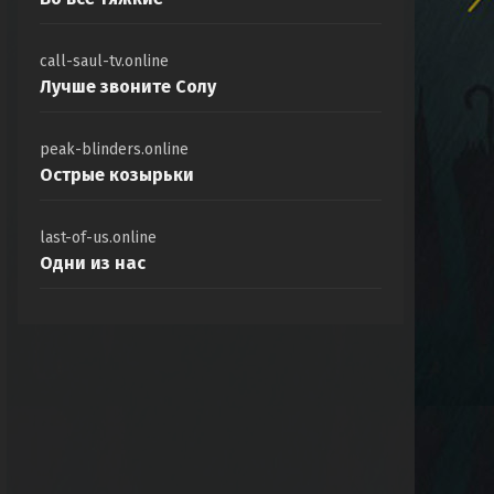
call-saul-tv.online
Лучше звоните Солу
peak-blinders.online
Острые козырьки
last-of-us.online
Одни из нас