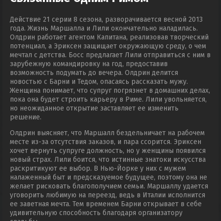
Действие 21 серии 8 сезона, разворачивается весной 2013
года. Жизнь Маршалла и Лили окончательно наладилась.
Олдрин работает агентом Капитана, реализовав творческий
потенциал, а Эриксен защищает окружающую среду, о чем
мечтал с детства. Босс предлагает Лили отправиться с ним в
зарубежную командировку на год, предоставив
возможность подумать до вечера. Олдрин делится
новостью с Барни и Тедом, опасаясь рассказать мужу.
Женщина понимает, что супруг погрязнет в домашних делах,
пока она будет строить карьеру в Риме. Лили увольняется,
но неожиданное открытие заставляет ее изменить
решение.
Олдрин выясняет, что Маршалл бездельничает на рабочем
месте из-за отсутствия заказов, и пара ссорится. Эриксен
хочет вернуть супруге должность, но у женщины появился
новый страх. Лили боится, что истинные знатоки искусства
раскритикуют ее выбор. В Нью-Йорке у них с мужем
налаженный быт и предсказуемое будущее, поэтому она не
желает рисковать благополучием семьи. Маршаллу удается
уговорить любимую на переезд, ведь в Италии исполнится
ее заветная мечта. Тем временем Барни открывает в себе
удивительную способность благодаря организатору