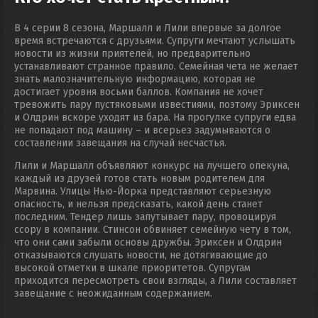
В 4 серии 8 сезона, Маршалл и Лили впервые за долгое
время встречаются с друзьями. Супруги мечтают услышать
новости из жизни приятелей, но предварительно
устанавливают странное правило. Семейная чета не желает
знать малозначительную информацию, которая не
достигает уровня восьми баллов. Компания не хочет
тревожить пару пустяковыми известиями, поэтому Эриксен
и Олдрин вскоре уходят из бара. На прогулке супруги едва
не попадают под машину – и всерьез задумываются о
составлении завещания на случай несчастья.
Лили и Маршалл объявляют конкурс на лучшего опекуна,
каждый из друзей готов стать новым родителем для
Марвина. Улицы Нью-Йорка представляют серьезную
опасность, и нельзя предсказать, какой день станет
последним. Тендер лишь запутывает пару, провоцируя
ссору в компании. Стинсон обвиняет семейную чету в том,
что они сами забыли основы дружбы. Эриксен и Олдрин
отказываются слушать новости, не дотягивающие до
высокой отметки в шкале приоритетов. Супругам
приходится пересмотреть свои взгляды, а Лили составляет
завещание с неожиданным содержанием.